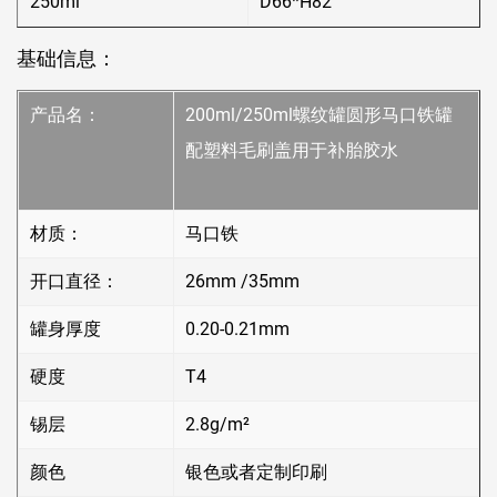
250ml
D66*H82
基础信息：
产品名：
200ml/250ml螺纹罐圆形马口铁罐
配塑料毛刷盖用于补胎胶水
材质：
马口铁
开口直径：
26mm /35mm
罐身厚度
0.20-0.21mm
硬度
T4
锡层
2.8g/m²
颜色
银色或者定制印刷