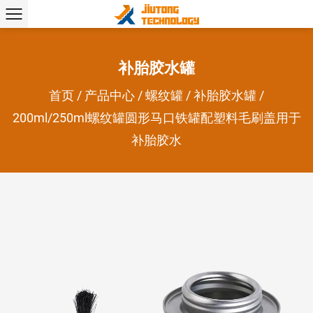
补胎胶水罐
首页
/
产品中心
/
螺纹罐
/
补胎胶水罐
/
200ml/250ml螺纹罐圆形马口铁罐配塑料毛刷盖用于
补胎胶水