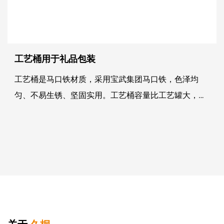
工艺桶用于礼品包装
工艺桶是马口铁材质，采用宝武集团马口铁，色泽均
匀、不易生锈、坚固实用。工艺桶容量比工艺罐大，生
产加工的难度也比工艺罐大，当然价格也会比工艺罐大
很多，通常客户把它作为存钱桶或存放带纸的糖果或巧
克力，装满...