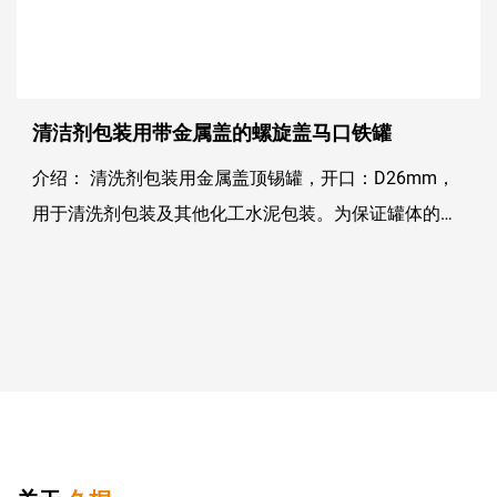
清洁剂包装用带金属盖的螺旋盖马口铁罐
介绍： 清洗剂包装用金属盖顶锡罐，开口：D26mm，
用于清洗剂包装及其他化工水泥包装。为保证罐体的密
封性，罐体通常配有塑料内塞和金属盖。常规容量为
500ml和1L，所有高度和容量均可定制。 为...