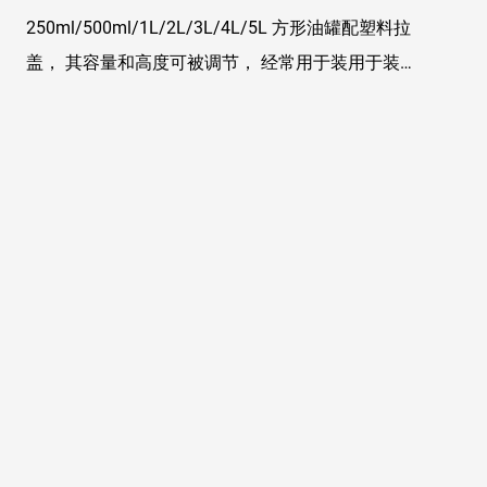
250ml/500ml/1L/2L/3L/4L/5L 方形油罐配塑料拉
盖， 其容量和高度可被调节， 经常用于装用于装
刹车油/润滑油/汽油/石油/油漆/胶水/稀释剂等化
学用品。由于其性价比优越，使用方便...