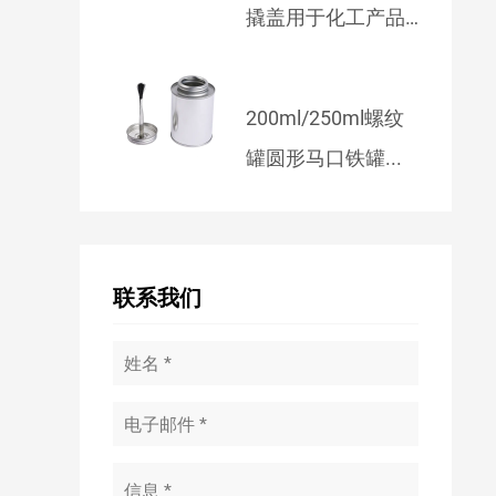
撬盖用于化工产品
包装
200ml/250ml螺纹
罐圆形马口铁罐...
联系我们