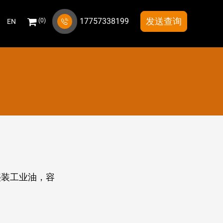
发送查询
17757338199
(
0
)
EN
于盛装工业油，容