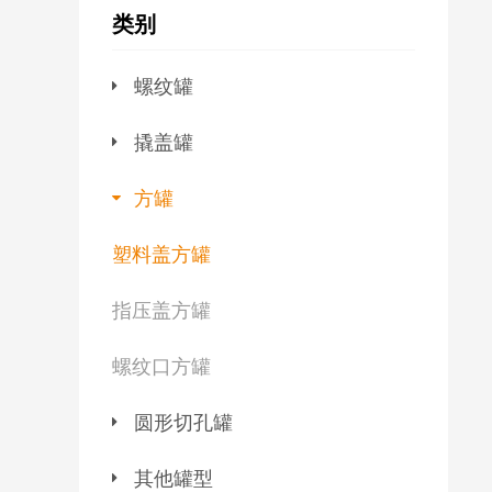
类别
螺纹罐
撬盖罐
方罐
塑料盖方罐
指压盖方罐
螺纹口方罐
圆形切孔罐
其他罐型